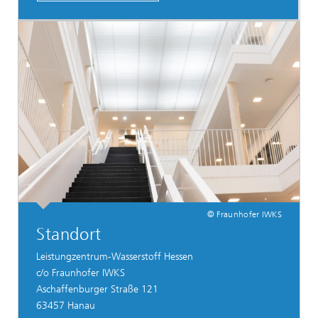
© Fraunhofer IWKS
Standort
Leistungzentrum-Wasserstoff Hessen
c/o Fraunhofer IWKS
Aschaffenburger Straße 121
63457 Hanau